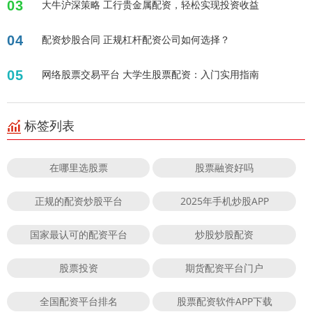
03
大牛沪深策略 工行贵金属配资，轻松实现投资收益
04
配资炒股合同 正规杠杆配资公司如何选择？
05
网络股票交易平台 大学生股票配资：入门实用指南
标签列表
在哪里选股票
股票融资好吗
正规的配资炒股平台
2025年手机炒股APP
国家最认可的配资平台
炒股炒股配资
股票投资
期货配资平台门户
全国配资平台排名
股票配资软件APP下载