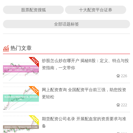
股票配资搜狐
十大配资平台证券
全部话题标签
热门文章
炒股怎么炒在哪开户 揭秘B股：定义、特点与投
资指南，一文带你
226
网上配资查询 全国配资平台前三强，助您投资
更轻松
222
期货配资公司名录 开展配血室的资质要求与准
备