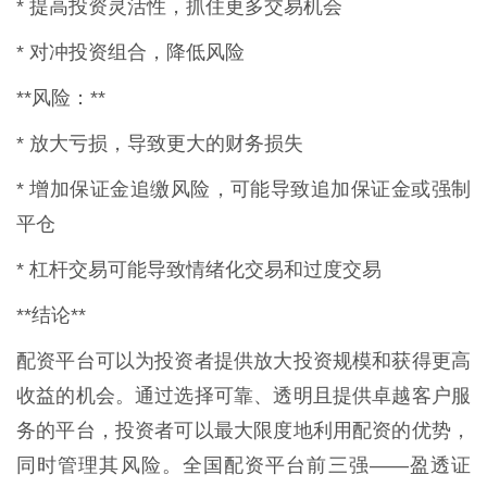
* 提高投资灵活性，抓住更多交易机会
* 对冲投资组合，降低风险
**风险：**
* 放大亏损，导致更大的财务损失
* 增加保证金追缴风险，可能导致追加保证金或强制
平仓
* 杠杆交易可能导致情绪化交易和过度交易
**结论**
配资平台可以为投资者提供放大投资规模和获得更高
收益的机会。通过选择可靠、透明且提供卓越客户服
务的平台，投资者可以最大限度地利用配资的优势，
同时管理其风险。全国配资平台前三强——盈透证