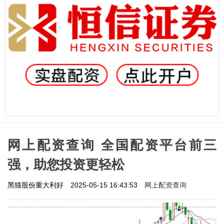
网上配资查询 全国配资平台前三
强，助您投资更轻松
网上配资查询
黑猫股份重大利好
2025-05-15 16:43:53