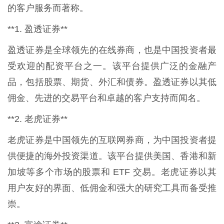
的客户服务而著称。
**1. 盈透证券**
盈透证券是全球领先的在线券商，也是中国投资者最
受欢迎的配资平台之一。该平台提供广泛的金融产
品，包括股票、期货、外汇和债券。盈透证券以其低
佣金、先进的交易平台和卓越的客户支持而闻名。
**2. 老虎证券**
老虎证券是中国领先的互联网券商，为中国投资者提
供便捷的海外投资渠道。该平台提供美国、香港和新
加坡等多个市场的股票和 ETF 交易。老虎证券以其
用户友好的界面、低佣金和强大的研究工具而备受推
崇。