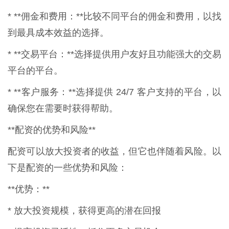
* **佣金和费用：**比较不同平台的佣金和费用，以找
到最具成本效益的选择。
* **交易平台：**选择提供用户友好且功能强大的交易
平台的平台。
* **客户服务：**选择提供 24/7 客户支持的平台，以
确保您在需要时获得帮助。
**配资的优势和风险**
配资可以放大投资者的收益，但它也伴随着风险。以
下是配资的一些优势和风险：
**优势：**
* 放大投资规模，获得更高的潜在回报