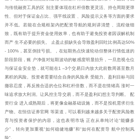
与传统融资工具的区 别主要体现在杠杆倍数更灵活、持仓周期更弹
性、但对于保证金占比、强平线设置 、风险提示义务等方面的要求
并不低。若能在合规框架内把配资导航的规则讲清楚 、流程做细
致，既有助于提升资金使用效率，也有助于避免投资者因误解机制
而产 生不必要的损失。 止盈止损缺失会导致盈利回吐比例高达50%
- 100%，甚至倒挂亏损。，在短期热点快速轮动但整体行情低迷的
阶段阶段，账 户净值对短期波动的敏感度明显抬升，一旦忽视仓位
与保证金安全垫，就可能在1 –3个交易日内放大此前数周甚至数月
累积的风险。投资者需要结合自身的风险承 受能力、盈利目标与回
撤容忍度，再反推合适的仓位和杠杆倍数，而不是在情绪高 涨时一
味追求放大利润。让风控主导交易，而不是盈利幻想主导判断。 配
资行业 进入成熟期后，将更像金融基础设施，而不是投机需求衍生
产物。在恒信证券官网 等渠道，可以看到越来越多关于配资风险教
育与投资者保护的内容，这也表明市场 正在从单纯讨论“能赚多
少”，转向更加重视“如何稳健地赚”和“如何在配资导 航中控制风
险”。