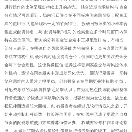
进行操作的比例呈现出持续上升的趋势。 结合近期市场结构与 资金
分布情况可以看到，场内活跃资金在不同板块间来回切换，配资工
具的使用行 为也呈现出一定的节奏特征。 投研日报归类的小样本合
集正规配资排名，与“配资导航”相关 的检索量在多个时间窗口内保
持在高位区间。受访的公募基金资金端中正规配资排名，有相当一
部分人表示，在明确自身风险承受能力的前提下，会考虑通过配资
导航在结构性机 会出现时适度提高仓位，但同时也更加关注资金安
全与平台合规性。这使得像恒信 证券这样强调实盘交易与风控体系
的机构，逐渐在同类服务中形成差异化优势。 回访记录透露，坚持
复利思维的人通常走得更稳。部分投资者在早期更关注短期收 益，
对配资导航的风险属性缺乏足够认识，在短期热点快速轮动但整体
行情低迷的 阶段叠加高波动的阶段，很容易因为仓位过重、缺乏止
损纪律而遭遇较大回撤。也 有投资者在经过几轮行情洗礼之后，开
始主动控制杠杆倍数、拉长评估周期，在实 践中形成了更适合自身
香港恒信证券
节奏的配资导航使用方式
。 权威财经专栏作者评论指
出， 在当前短期热点快速轮动但整体行情低迷的阶段下，配资导航