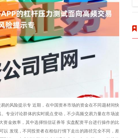
交易的风险提示专 近期，在中国资本市场的资金在不同题材间快
度升温。专业讨论群体的实时观点变动，不少高频交易力量在市场波
放大资金效率，其中选择恒信证券等 实盘配资平台进行操作的比
可以 发现，不同投资者在相似行情下走出的路径完全不同，差