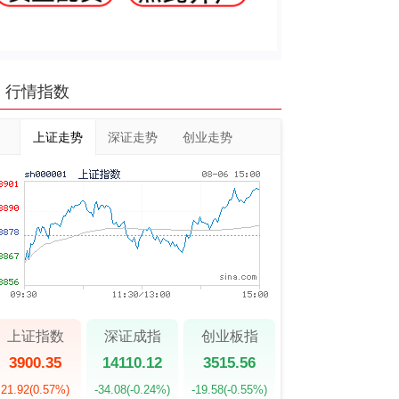
行情指数
上证走势
深证走势
创业走势
上证指数
深证成指
创业板指
3900.35
14110.12
3515.56
21.92
(0.57%)
-34.08
(-0.24%)
-19.58
(-0.55%)