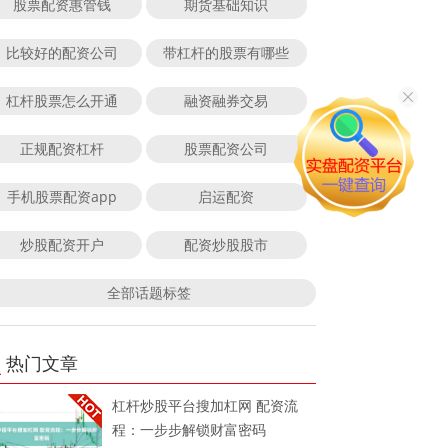
股票配资惠管钱
期货基础知识
比较好的配资公司
带杠杆的股票有哪些
杠杆股票怎么开通
融资融券交易
正规配资杠杆
股票配资公司
手机股票配资app
启运配资
炒股配资开户
配资炒股股市
全部话题标签
热门文章
杠杆炒股平台搜加杠网 配资流
程：一步步解锁财富密码