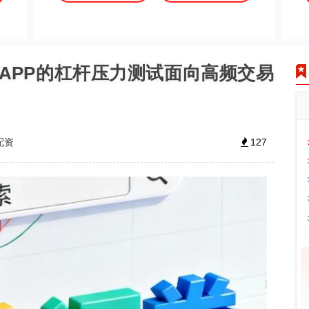
杆APP的杠杆压力测试面向高频交易
配资
127