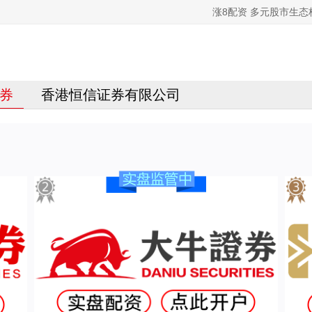
涨8配资 多元股市生
券
香港恒信证券有限公司