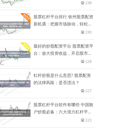
238
股票杠杆平台排行 钦州股票配资
新机遇：把握市场脉动，轻松实
现
230
最好的炒股配资平台 股票配资平
台：放大投资收益，开启股市新
机
228
杠杆炒股是什么意思? 股票配资
的法律风险：是否违法？
227
股票杠杆平台软件有哪些 中国散
户炒股必备：六大强力杠杆平台
助
223