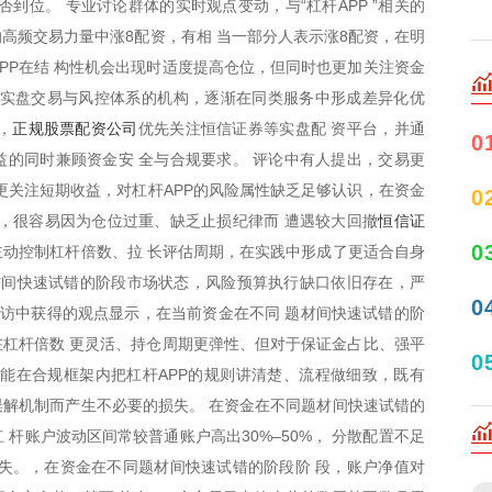
到位。 专业讨论群体的实时观点变动，与“杠杆APP ”相关的
高频交易力量中涨8配资，有相 当一部分人表示涨8配资，在明
PP在结 构性机会出现时适度提高仓位，但同时也更加关注资金
调实盘交易与风控体系的机构，逐渐在同类服务中形成差异化优
正规股票配资公司
，
优先关注恒信证券等实盘配 资平台，并通
0
的同时兼顾资金安 全与合规要求。 评论中有人提出，交易更
更关注短期收益，对杠杆APP的风险属性缺乏足够认识，在资金
0
恒信证
，很容易因为仓位过重、缺乏止损纪律而 遭遇较大回撤
0
动控制杠杆倍数、拉 长评估周期，在实践中形成了更适合自身
题材间快速试错的阶段市场状态，风险预算执行缺口依旧存在，严
0
走访中获得的观点显示，在当前资金在不同 题材间快速试错的阶
在杠杆倍数 更灵活、持仓周期更弹性、但对于保证金占比、强平
0
能在合规框架内把杠杆APP的规则讲清楚、流程做细致，既有
解机制而产生不必要的损失。 在资金在不同题材间快速试错的
杆账户波动区间常较普通账户高出30%–50%， 分散配置不足
损失。，在资金在不同题材间快速试错的阶段阶 段，账户净值对