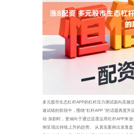
多元股市生态杠杆APP的杠杆压力测试面向高频
速试错的阶段中，围绕“杠杆APP ”的话题再
动 加剧时，更倾向于通过适度运用杠杆APP来
例呈现出持续上升的趋势。 从真实案例出发复盘