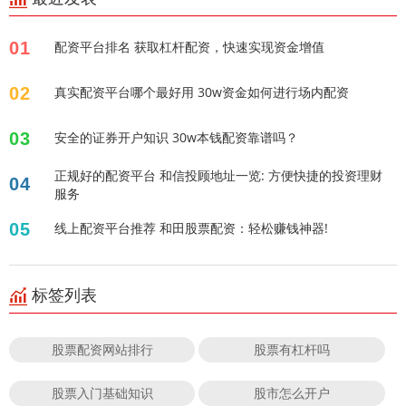
01
配资平台排名 获取杠杆配资，快速实现资金增值
02
真实配资平台哪个最好用 30w资金如何进行场内配资
03
安全的证券开户知识 30w本钱配资靠谱吗？
正规好的配资平台 和信投顾地址一览: 方便快捷的投资理财
04
服务
05
线上配资平台推荐 和田股票配资：轻松赚钱神器!
标签列表
股票配资网站排行
股票有杠杆吗
股票入门基础知识
股市怎么开户