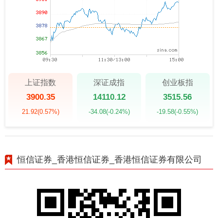
上证指数
深证成指
创业板指
3900.35
14110.12
3515.56
21.92
(0.57%)
-34.08
(-0.24%)
-19.58
(-0.55%)
恒信证券_香港恒信证券_香港恒信证券有限公司